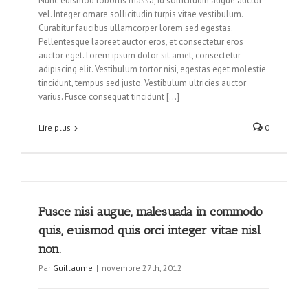
Nunc euismod lobortis massa, id sollicitudin augue auctor
vel. Integer ornare sollicitudin turpis vitae vestibulum.
Curabitur faucibus ullamcorper lorem sed egestas.
Pellentesque laoreet auctor eros, et consectetur eros
auctor eget. Lorem ipsum dolor sit amet, consectetur
adipiscing elit. Vestibulum tortor nisi, egestas eget molestie
tincidunt, tempus sed justo. Vestibulum ultricies auctor
varius. Fusce consequat tincidunt […]
Lire plus
0
Fusce nisi augue, malesuada in commodo
quis, euismod quis orci integer vitae nisl
non.
Par
Guillaume
|
novembre 27th, 2012