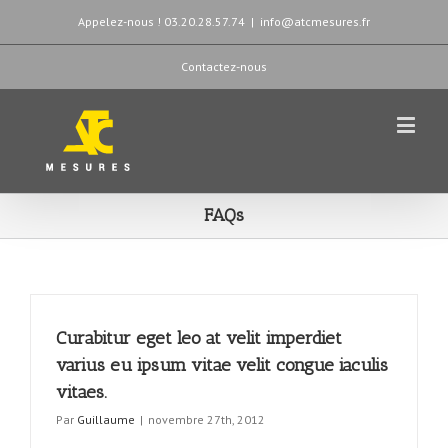
Appelez-nous ! 03.20.28.57.74
|
info@atcmesures.fr
Contactez-nous
FAQs
Curabitur eget leo at velit imperdiet
varius eu ipsum vitae velit congue iaculis
vitaes.
Par
Guillaume
|
novembre 27th, 2012