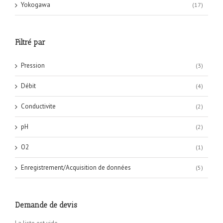
Yokogawa
(17)
Filtré par
Pression
(3)
Débit
(4)
Conductivite
(2)
pH
(2)
O2
(1)
Enregistrement/Acquisition de données
(5)
Demande de devis