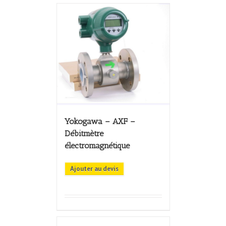
Yokogawa – AXF –
Débitmètre
électromagnétique
Ajouter au devis