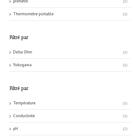
pHmètre
(2)
Thermomètre portable
(1)
Filtré par
Delta Ohm
(1)
Yokogawa
(1)
Filtré par
Température
(1)
Conductivite
(1)
pH
(2)