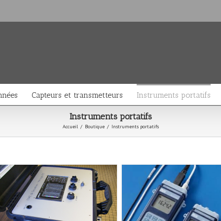
nnées
Capteurs et transmetteurs
Instruments portatifs
Instruments portatifs
Accueil
/
Boutique
/
Instruments portatifs