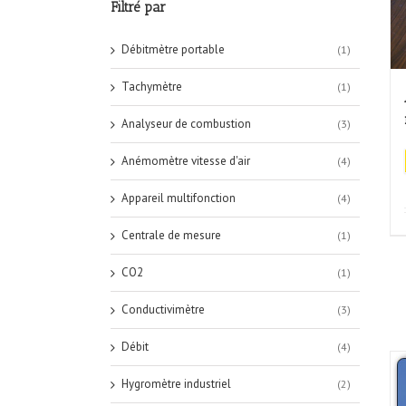
Filtré par
Débitmètre portable
(1)
Tachymètre
(1)
Analyseur de combustion
(3)
Anémomètre vitesse d'air
(4)
Appareil multifonction
(4)
Centrale de mesure
(1)
CO2
(1)
Conductivimètre
(3)
Débit
(4)
Hygromètre industriel
(2)