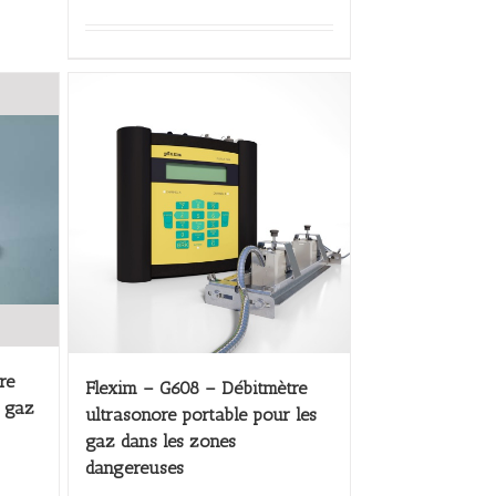
re
Flexim – G608 – Débitmètre
r gaz
ultrasonore portable pour les
gaz dans les zones
dangereuses