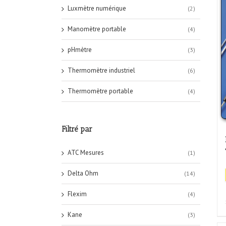
Luxmètre numérique
(2)
Manomètre portable
(4)
pHmètre
(3)
Thermomètre industriel
(6)
Thermomètre portable
(4)
Filtré par
ATC Mesures
(1)
Delta Ohm
(14)
Flexim
(4)
Kane
(3)