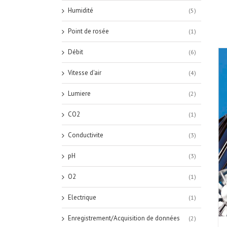
Humidité
(5)
Point de rosée
(1)
Débit
(6)
Vitesse d'air
(4)
Lumiere
(2)
CO2
(1)
Conductivite
(3)
pH
(3)
O2
(1)
Electrique
(1)
Enregistrement/Acquisition de données
(2)