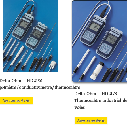
Delta Ohm – HD2156 –
pHmètre/conductivimètre/thermomètre
Delta Ohm – HD2178 –
Thermomètre industriel d
Ajouter au devis
voies
Ajouter au devis