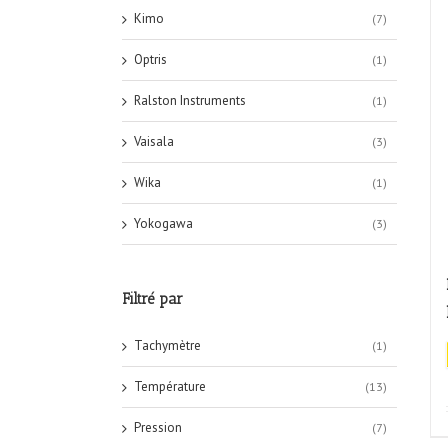
Kimo
(7)
Optris
(1)
Ralston Instruments
(1)
Vaisala
(3)
Wika
(1)
Yokogawa
(3)
Filtré par
Tachymètre
(1)
Température
(13)
Pression
(7)