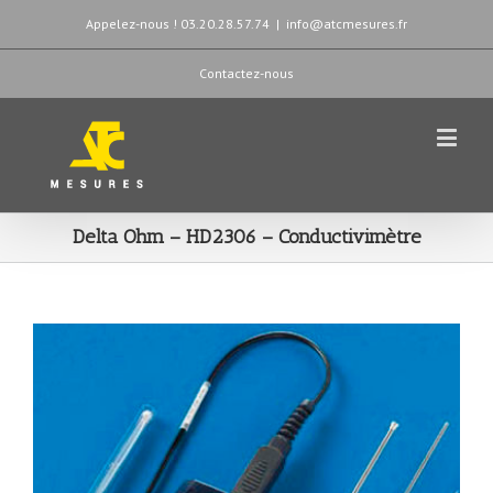
Appelez-nous ! 03.20.28.57.74
|
info@atcmesures.fr
Contactez-nous
Delta Ohm – HD2306 – Conductivimètre