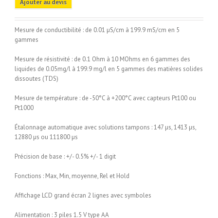
Ajouter au devis
Mesure de conductibilité : de 0.01 µS/cm à 199.9 mS/cm en 5
gammes
Mesure de résistivité : de 0.1 Ohm à 10 MOhms en 6 gammes des
liquides de 0.05mg/l à 199.9 mg/l en 5 gammes des matières solides
dissoutes (TDS)
Mesure de température : de -50°C à +200°C avec capteurs Pt100 ou
Pt1000
Étalonnage automatique avec solutions tampons : 147 µs, 1413 µs,
12880 µs ou 111800 µs
Précision de base : +/- 0.5% +/- 1 digit
Fonctions : Max, Min, moyenne, Rel et Hold
Affichage LCD grand écran 2 lignes avec symboles
Alimentation : 3 piles 1.5 V type AA