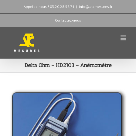
Appelez-nous ! 03.20.28.57.74
|
info@atcmesures.fr
Contactez-nous
Delta Ohm – HD2103 – Anémomètre