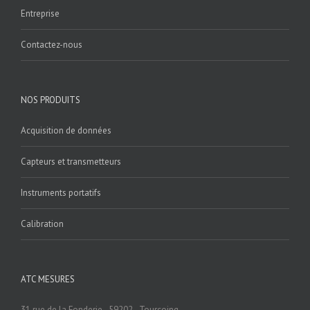
Entreprise
Contactez-nous
NOS PRODUITS
Acquisition de données
Capteurs et transmetteurs
Instruments portatifs
Calibration
ATC MESURES
31 rue de la Fonderie - 59202 - Tourcoing