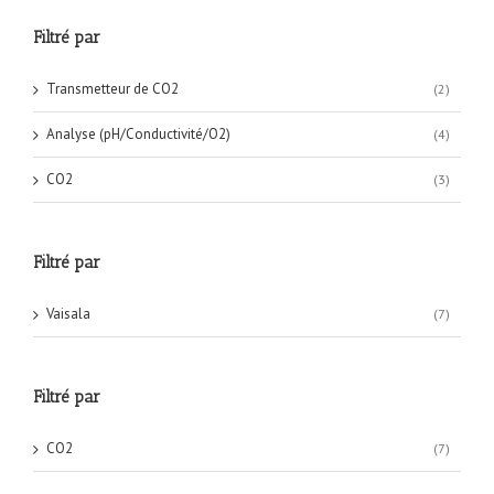
Filtré par
Transmetteur de CO2
(2)
Analyse (pH/Conductivité/O2)
(4)
CO2
(3)
Filtré par
Vaisala
(7)
Filtré par
CO2
(7)