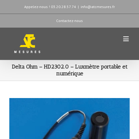
Appelez-nous ! 03.20.28.57.74
|
info@atcmesures.fr
Contactez-nous
Delta Ohm – HD2302.0 – Luxmètre portable et
numérique