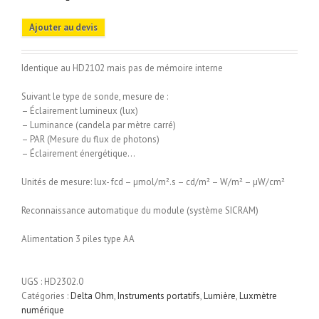
Ajouter au devis
Identique au HD2102 mais pas de mémoire interne
Suivant le type de sonde, mesure de :
– Éclairement lumineux (lux)
– Luminance (candela par mètre carré)
– PAR (Mesure du flux de photons)
– Éclairement énergétique…
Unités de mesure: lux- fcd – µmol/m².s – cd/m² – W/m² – µW/cm²
Reconnaissance automatique du module (système SICRAM)
Alimentation 3 piles type AA
UGS :
HD2302.0
Catégories :
Delta Ohm
,
Instruments portatifs
,
Lumière
,
Luxmètre
numérique