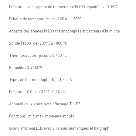
Précision avec capteur de température Pt100 appairé : +/- 0,03°C
Échelle de température : de -100 à + 150°C
Accepte des sondes Pt100, thermocouples et capteurs d’humidité
Sonde Pt100 : de -200°C à +800 °C
Thermocouples : jusqu’à 1 760 °C
Humidité : 0 à 100%
Types de thermocouple : K, T, J, R et S
Précision : 0.01 ou 0.1°C ; 0,1% Hr
Appareil deux voies avec affichage T1-T2
Fonctions : min, max, moyenne et hold
Grand afficheur LCD avec 2 valeurs numériques et bargraph