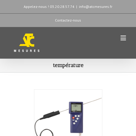
Appelez-nous ! 03.20.28.57.74
|
info@atcmesures.fr
Contactez-nous
température