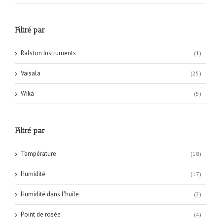
Filtré par
Ralston Instruments
(1)
Vaisala
(25)
Wika
(5)
Filtré par
Température
(18)
Humidité
(17)
Humidité dans l'huile
(2)
Point de rosée
(4)