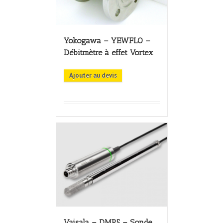
Yokogawa – YEWFLO –
Débitmètre à effet Vortex
Ajouter au devis
Vaisala – DMP5 – Sonde