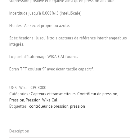
surpression positive et négative ainsi qu’en pression absolue.
Incertitude jusqu’à 0.008% IS (IntelliScale)
Fluides : Air sec et propre ou azote.
Spécifications : Jusqu’à trois capteurs de référence interchangeables
intégrés.
Logiciel d’étalonnage WIKA-CAL fournit.
Ecran TFT couleur 9″ avec écran tactile capacitif.
UGS :
Wika - CPC8000
Catégories :
Capteurs et transmetteurs
,
Contrôleur de pression
,
Pression
,
Pression
,
Wika Cal
Étiquettes :
contrôleur de pression
,
pression
Description