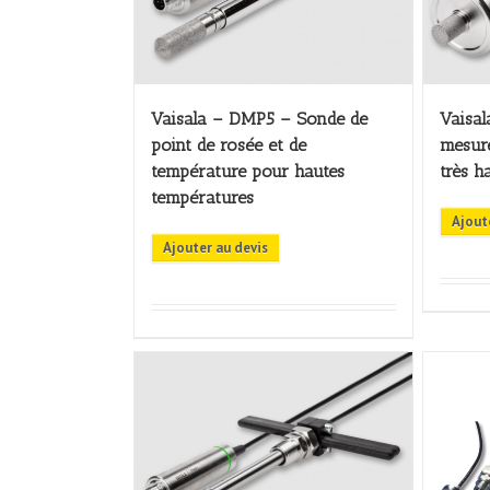
Vaisala – DMP5 – Sonde de
Vaisa
point de rosée et de
mesure
température pour hautes
très h
températures
Ajout
Ajouter au devis