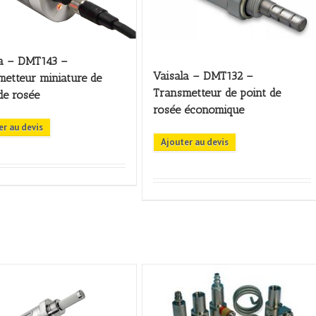
la – DMT143 –
Vaisala – DMT132 –
etteur miniature de
Transmetteur de point de
de rosée
rosée économique
er au devis
Ajouter au devis