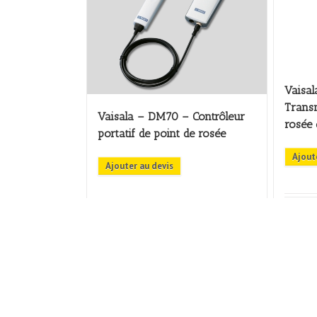
Vaisa
Transm
Vaisala – DM70 – Contrôleur
rosée 
portatif de point de rosée
Ajout
Ajouter au devis
A PROPOS