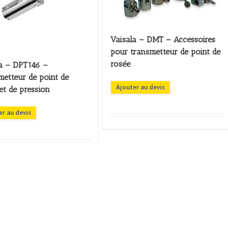
Vaisala – DMT – Accessoires
pour transmetteur de point de
rosée
la – DPT146 –
etteur de point de
Ajouter au devis
et de pression
er au devis
NOS PRODUITS
AT