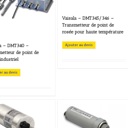
Vaisala – DMT345/346 –
Transmetteur de point de
rosée pour haute température
Ajouter au devis
la – DMT340 –
etteur de point de
industriel
er au devis