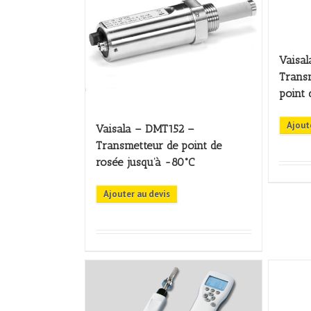
Vaisa
Transm
point 
Ajout
Vaisala – DMT152 –
Transmetteur de point de
rosée jusqu’à -80°C
Ajouter au devis