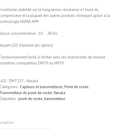
Excellente stabilité sur le long terme, résistance à l’huile du
compresseur et la plupart des autres produits chimiques grâce à la
technologie HUMICAP®
Basse consommation : 10 … 28 Vcc
Voyant LED d’alarme (en option)
Fonctionnement facile à vérifier avec les instruments de mesure
portables compatibles DM70 ou HM70
UGS :
DMT132 - Vaisala
Catégories :
Capteurs et transmetteurs
,
Point de rosée
,
Transmetteur de point de rosée
,
Vaisala
Étiquettes :
point de rosée
,
transmetteur
cription