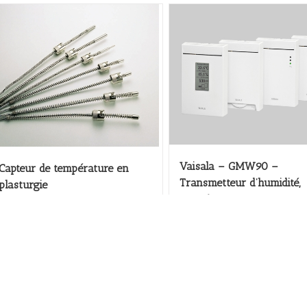
Vaisala – GMW90 –
Capteur de température en
Transmetteur d’humidité,
plasturgie
température et CO2
Ajouter au devis
Ajouter au devis