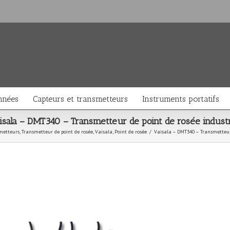
nnées
Capteurs et transmetteurs
Instruments portatifs
isala – DMT340 – Transmetteur de point de rosée industr
metteurs
,
Transmetteur de point de rosée
,
Vaisala
,
Point de rosée
/
Vaisala – DMT340 – Transmetteur 