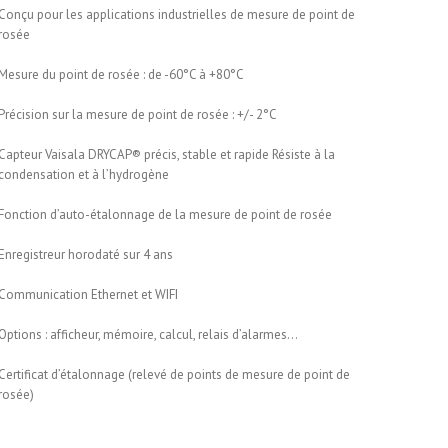
Conçu pour les applications industrielles de mesure de point de
rosée
Mesure du point de rosée : de -60°C à +80°C
Précision sur la mesure de point de rosée : +/- 2°C
Capteur Vaisala DRYCAP® précis, stable et rapide Résiste à la
condensation et à l’hydrogène
Fonction d’auto-étalonnage de la mesure de point de rosée
Enregistreur horodaté sur 4 ans
Communication Ethernet et WIFI
Options : afficheur, mémoire, calcul, relais d’alarmes…
Certificat d’étalonnage (relevé de points de mesure de point de
rosée)