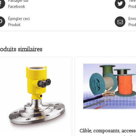
Partager sur
Twee
Facebook
Prod
Épingler ceci
Envo
Produit
Prod
oduits similaires
Câble, composants, access