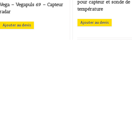
pour capteur et sonde de
Vega – Vegapuls 69 – Capteur
température
radar
Ajouter au devis
Ajouter au devis