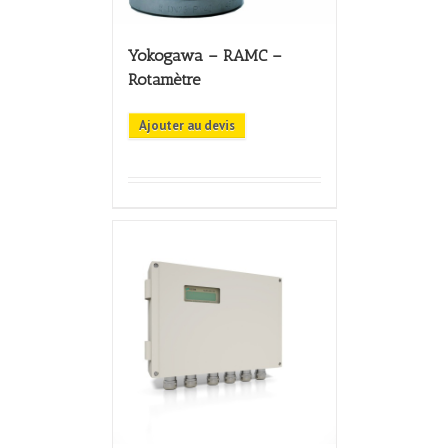
Yokogawa – RAMC –
Rotamètre
Ajouter au devis