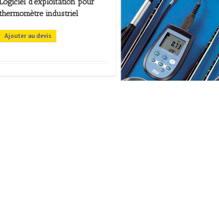
Logiciel d’exploitation pour
thermomètre industriel
Ajouter au devis
Delta Ohm – HD2303 –
Anémomètre thermomètre
Ajouter au devis