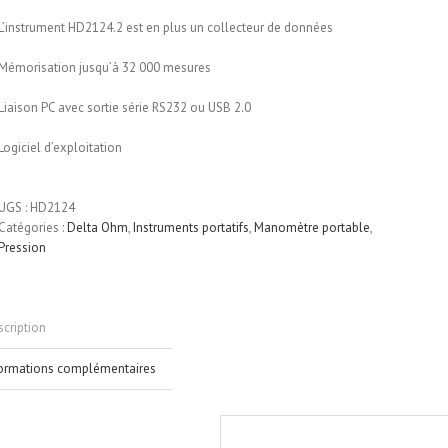
L’instrument HD2124.2 est en plus un collecteur de données
Mémorisation jusqu’à 32 000 mesures
Liaison PC avec sortie série RS232 ou USB 2.0
Logiciel d’exploitation
UGS :
HD2124
Catégories :
Delta Ohm
,
Instruments portatifs
,
Manomètre portable
,
Pression
cription
formations complémentaires