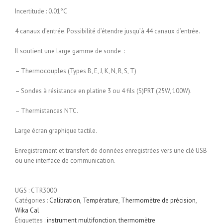
Incertitude : 0.01°C
4 canaux d’entrée. Possibilité d’étendre jusqu’à 44 canaux d’entrée.
Il soutient une large gamme de sonde :
– Thermocouples (Types B, E, J, K, N, R, S, T)
– Sondes à résistance en platine 3 ou 4 fils (S)PRT (25W, 100W).
– Thermistances NTC.
Large écran graphique tactile.
Enregistrement et transfert de données enregistrées vers une clé USB
ou une interface de communication.
UGS :
CTR3000
Catégories :
Calibration
,
Température
,
Thermomètre de précision
,
Wika Cal
Étiquettes :
instrument multifonction
,
thermomètre