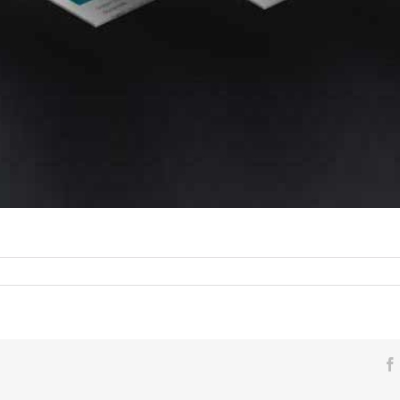
xed
age