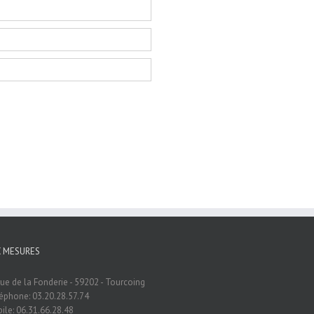
C MESURES
rue de la Fonderie - 59202 - Tourcoing
éphone: 03.20.28.57.74
ile: 06.31.66.28.48