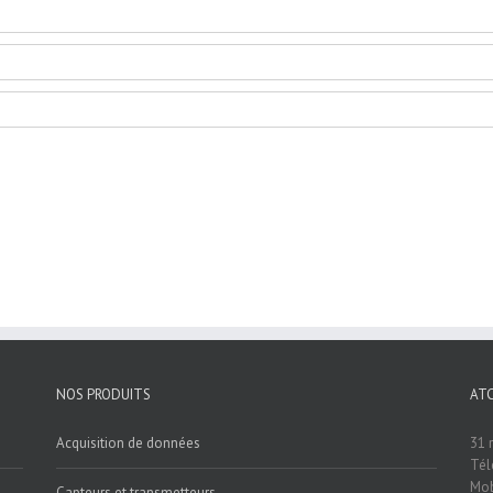
NOS PRODUITS
AT
Acquisition de données
31 
Tél
Mob
Capteurs et transmetteurs