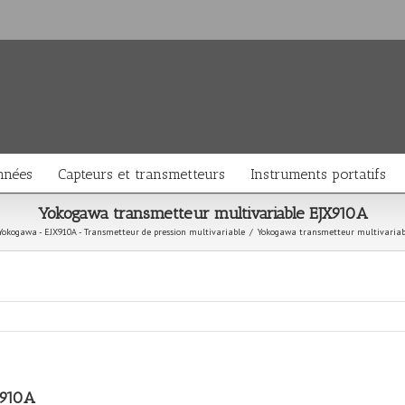
nnées
Capteurs et transmetteurs
Instruments portatifs
Yokogawa transmetteur multivariable EJX910A
Yokogawa - EJX910A - Transmetteur de pression multivariable
/
Yokogawa transmetteur multivariab
X910A