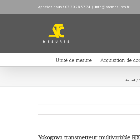
Appelez-nous ! 03.20.28.57.74
|
info@atcmesures.fr
Unité de mesure
Acquisition de do
Accueil
/
Yokogawa transmetteur multivariable EJ