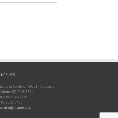
C MESURES
rue de la Fonderie - 59202 - Tourcoing
éphone: 03.20.28.57.74
ile: 06.31.66.28.48
: 03.20.28.57.75
il:
info@atcmesures.fr