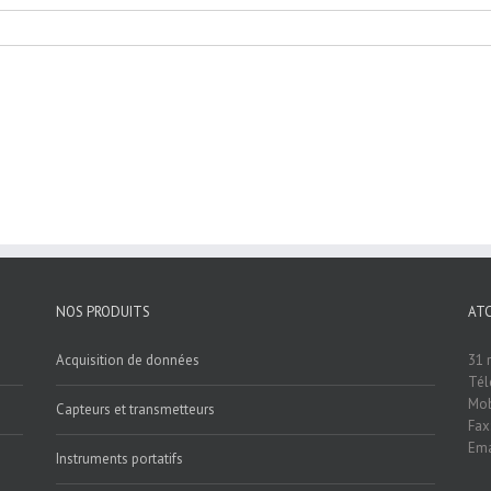
NOS PRODUITS
AT
Acquisition de données
31 
Tél
Mob
Capteurs et transmetteurs
Fax
Ema
Instruments portatifs