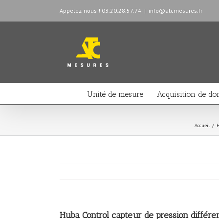
Appelez-nous ! 03.20.28.57.74
|
info@atcmesures.fr
Unité de mesure
Acquisition de do
Accueil
/
H
Huba Control capteur de pression différen