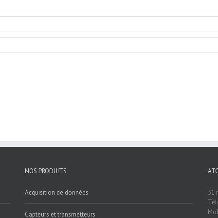
NOS PRODUITS
AT
Acquisition de données
31 
Tél
Mob
Capteurs et transmetteurs