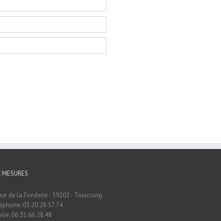
C MESURES
rue de la Fonderie - 59202 - Tourcoing
éphone: 03.20.28.57.74
ile: 06.31.66.28.48