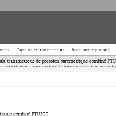
nnées
Capteurs et transmetteurs
Instruments portatifs
sala transmetteur de pression barométrique combiné PT
teur combiné de pression atmosphérique, d'humidité et de température
/
Vaisala transmetteur de 
étrique combiné PTU300