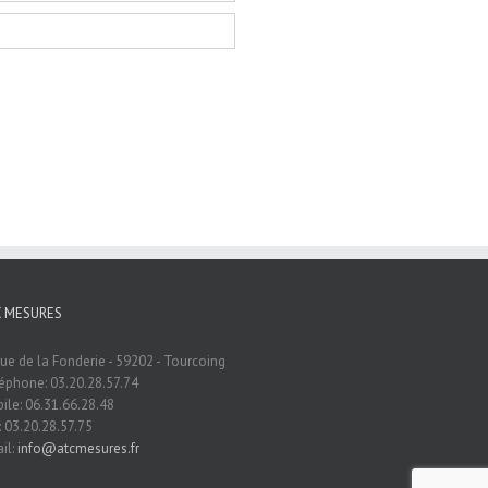
C MESURES
rue de la Fonderie - 59202 - Tourcoing
éphone: 03.20.28.57.74
ile: 06.31.66.28.48
: 03.20.28.57.75
il:
info@atcmesures.fr