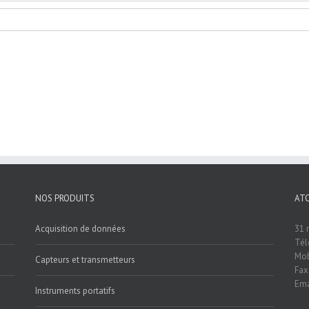
NOS PRODUITS
AT
Acquisition de données
31 
Tél
Mob
Capteurs et transmetteurs
Fax
Ema
Instruments portatifs