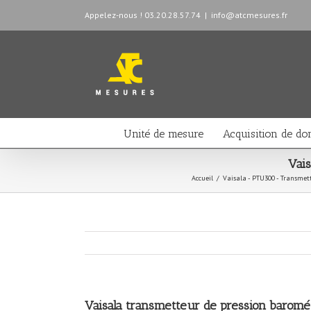
Appelez-nous ! 03.20.28.57.74
|
info@atcmesures.fr
Unité de mesure
Acquisition de do
Vai
Accueil
/
Vaisala - PTU300 - Transmet
Vaisala transmetteur de pression barom