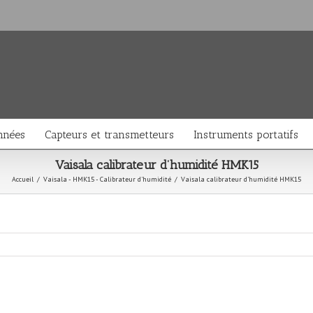
nnées
Capteurs et transmetteurs
Instruments portatifs
Vaisala calibrateur d’humidité HMK15
Accueil
/
Vaisala - HMK15 - Calibrateur d'humidité
/
Vaisala calibrateur d’humidité HMK15