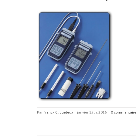
Par
Franck Cliqueteux
|
janvier 15th, 2016
|
0 commentair