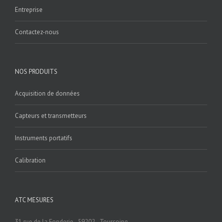
Entreprise
Contactez-nous
NOS PRODUITS
Acquisition de données
Capteurs et transmetteurs
Instruments portatifs
Calibration
ATC MESURES
31 rue de la Fonderie - 59202 - Tourcoing