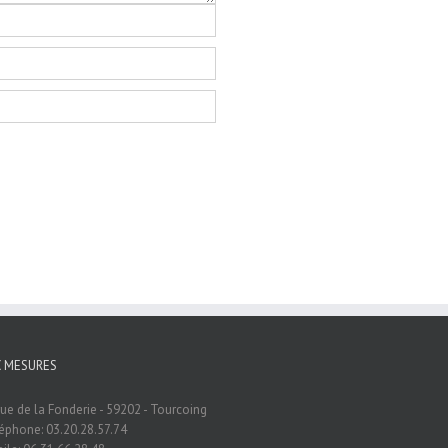
C MESURES
rue de la Fonderie - 59202 - Tourcoing
éphone: 03.20.28.57.74