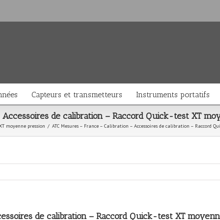
nnées
Capteurs et transmetteurs
Instruments portatifs
– Accessoires de calibration – Raccord Quick-test XT mo
 XT moyenne pression
/
ATC Mesures – France – Calibration – Accessoires de calibration – Raccord Q
cessoires de calibration – Raccord Quick-test XT moyenn