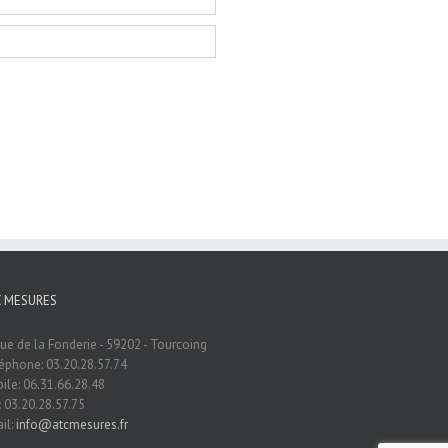
C MESURES
rue de la Fonderie - 59202 - Tourcoing
éphone: 03.20.28.57.74
ile: 06.31.66.28.48
: 03.20.28.57.75
il:
info@atcmesures.fr