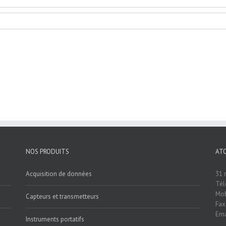
NOS PRODUITS
AT
Acquisition de données
31 
Tél
Mob
Capteurs et transmetteurs
Fax
Ema
Instruments portatifs