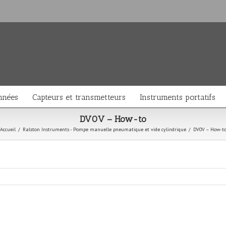
nnées
Capteurs et transmetteurs
Instruments portatifs
DV0V – How-to
Accueil
/
Ralston Instruments - Pompe manuelle pneumatique et vide cylindrique
/
DV0V – How-t