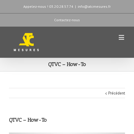
Appelez-nous ! 03.20.28.57.74
|
info@atcmesures.fr
Contactez-nous
QTVC – How-To
Précédent
QTVC – How-To