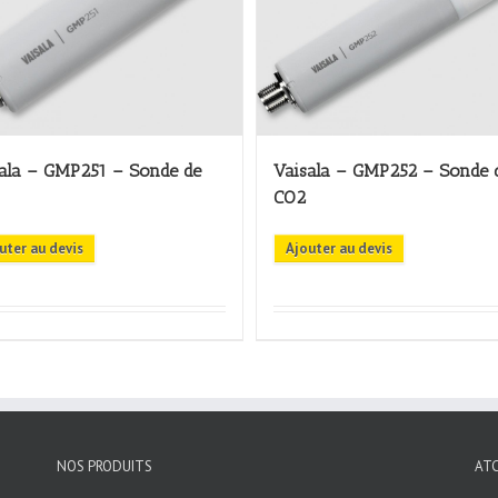
ala – GMP251 – Sonde de
Vaisala – GMP252 – Sonde 
CO2
uter au devis
Ajouter au devis
NOS PRODUITS
AT