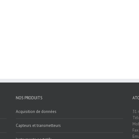
NOS PRODUITS
AT
Acquisition de données
31 
Tél
Mob
Capteurs et transmetteurs
Fax
Ema