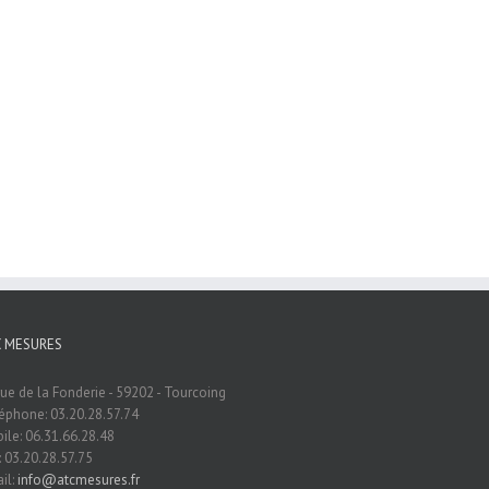
C MESURES
rue de la Fonderie - 59202 - Tourcoing
éphone: 03.20.28.57.74
ile: 06.31.66.28.48
: 03.20.28.57.75
il:
info@atcmesures.fr