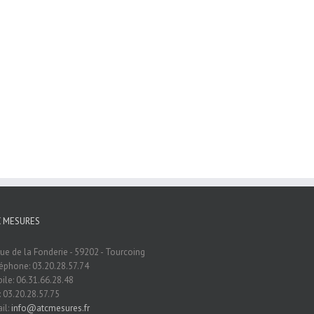
C MESURES
rue de la Fonderie - 59202 - Tourcoing
éphone: 03.20.28.57.74
ile: 06.31.66.28.48
: 03.20.28.57.75
il:
info@atcmesures.fr