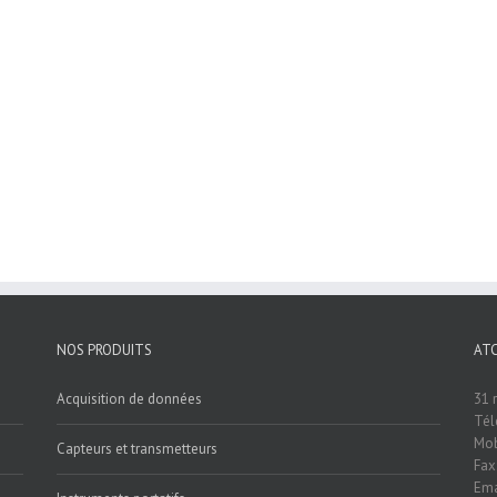
NOS PRODUITS
AT
Acquisition de données
31 
Tél
Mob
Capteurs et transmetteurs
Fax
Ema