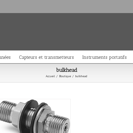
nnées
Capteurs et transmetteurs
Instruments portatifs
bulkhead
Accueil
/
Boutique
/
bulkhead