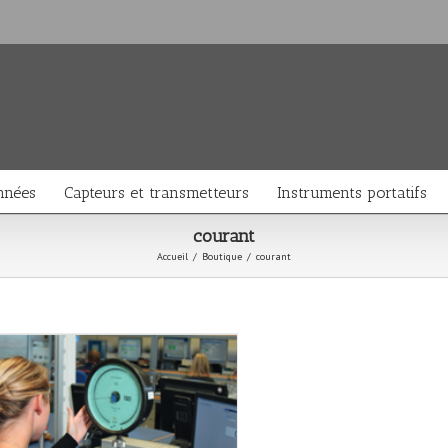
nnées
Capteurs et transmetteurs
Instruments portatifs
courant
Accueil
/
Boutique
/
courant