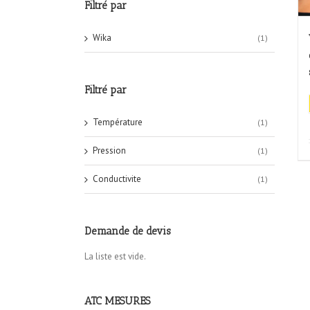
Filtré par
Wika
(1)
Filtré par
Température
(1)
Pression
(1)
Conductivite
(1)
Demande de devis
La liste est vide.
ATC MESURES