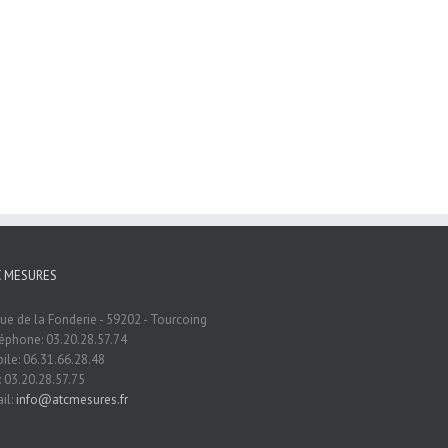
C MESURES
rue de la Fonderie - 59202 - Tourcoing
éphone: 03.20.28.57.74
ile: 06.31.66.28.48
: 03.20.28.57.75
il:
info@atcmesures.fr