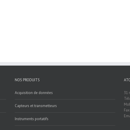
NOS PRODUITS
AT
Acquisition de données
31 
Tél
Mob
Capteurs et transmetteurs
Fax
Ema
Instruments portatifs