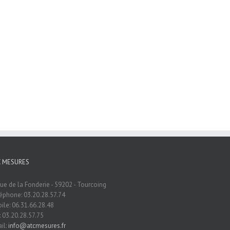
C MESURES
rue de la Fonderie - 59202 - Tourcoing
éphone: 03.20.28.57.74
ile: 06.31.66.28.48
: 03.20.28.57.75
il:
info@atcmesures.fr