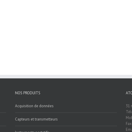
NOS PRODUITS
AT
Acquisition de données
31 
Tél
Mob
Capteurs et transmetteurs
Fax
Ema