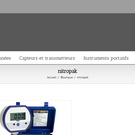
nnées
Capteurs et transmetteurs
Instruments portatifs
nitropak
Accueil
/
Boutique
/
nitropak