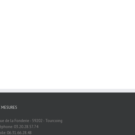
C MESURES
rue de la Fonderie - 59202 - Tourcoing
éphone: 03.20.28.57.74
ile: 06.31.66.28.48