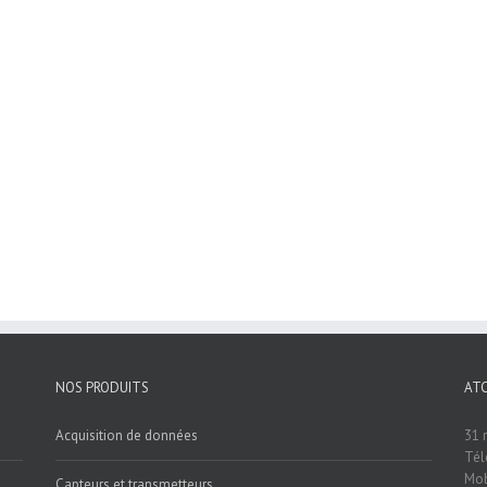
NOS PRODUITS
AT
Acquisition de données
31 
Tél
Mob
Capteurs et transmetteurs