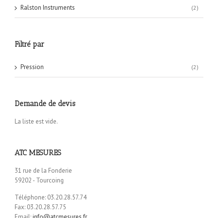
Ralston Instruments
(2)
Filtré par
Pression
(2)
Demande de devis
La liste est vide.
ATC MESURES
31 rue de la Fonderie
59202 - Tourcoing
Téléphone: 03.20.28.57.74
Fax: 03.20.28.57.75
Email:
info@atcmesures.fr