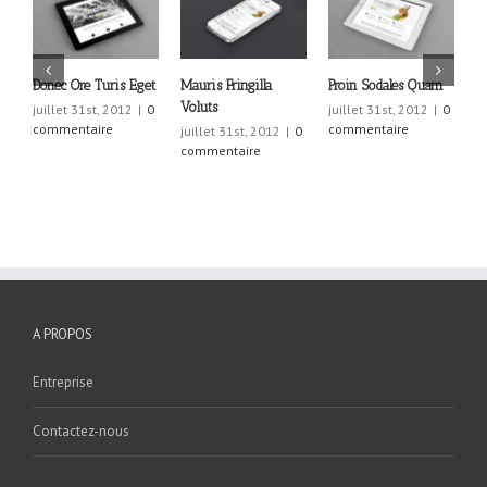
Donec Ore Turis Eget
Mauris Fringilla
Proin Sodales Quam
C
Voluts
L
juillet 31st, 2012
|
0
juillet 31st, 2012
|
0
commentaire
commentaire
juillet 31st, 2012
|
0
j
commentaire
c
A PROPOS
Entreprise
Contactez-nous