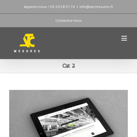
Appelez-nous ! 03.20.28.57.74
|
info@atcmesures.fr
Contactez-nous
Cat 2