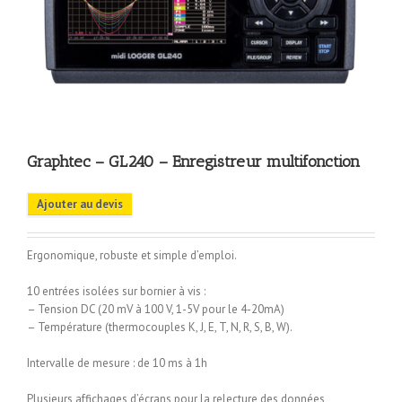
Graphtec – GL240 – Enregistreur multifonction
Ajouter au devis
Ergonomique, robuste et simple d’emploi.
10 entrées isolées sur bornier à vis :
– Tension DC (20 mV à 100 V, 1-5V pour le 4-20mA)
– Température (thermocouples K, J, E, T, N, R, S, B, W).
Intervalle de mesure : de 10 ms à 1h
Plusieurs affichages d’écrans pour la relecture des données