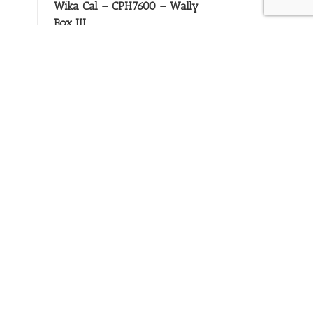
Wika Cal – CPH7600 – Wally
Box III
Ajouter au devis