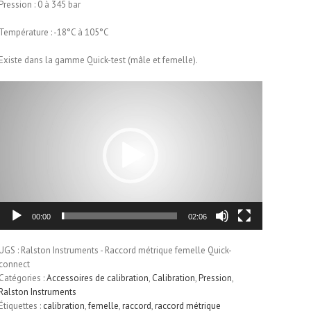
Pression : 0 à 345 bar
Température : -18°C à 105°C
Existe dans la gamme Quick-test (mâle et femelle).
Lecteur
vidéo
00:00
02:06
UGS :
Ralston Instruments - Raccord métrique femelle Quick-
connect
Catégories :
Accessoires de calibration
,
Calibration
,
Pression
,
Ralston Instruments
Étiquettes :
calibration
,
femelle
,
raccord
,
raccord métrique