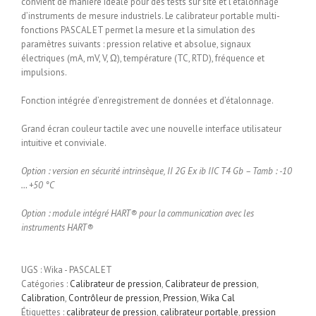
convient de manière idéale pour des tests sur site et l’étalonnage
d’instruments de mesure industriels. Le calibrateur portable multi-
fonctions PASCAL ET permet la mesure et la simulation des
paramètres suivants : pression relative et absolue, signaux
électriques (mA, mV, V, Ω), température (TC, RTD), fréquence et
impulsions.
Fonction intégrée d’enregistrement de données et d’étalonnage.
Grand écran couleur tactile avec une nouvelle interface utilisateur
intuitive et conviviale.
Option : version en sécurité intrinsèque, II 2G Ex ib IIC T4 Gb – Tamb : -10
… +50 °C
Option : module intégré HART® pour la communication avec les
instruments HART®
UGS :
Wika - PASCAL ET
Catégories :
Calibrateur de pression
,
Calibrateur de pression
,
Calibration
,
Contrôleur de pression
,
Pression
,
Wika Cal
Étiquettes :
calibrateur de pression
,
calibrateur portable
,
pression