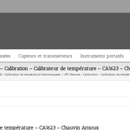
nnées
Capteurs et transmetteurs
Instruments portatifs
 Calibration – Calibrateur de température – CA1623 – 
21 - Calibrateur de température thermocouples
/
ATC Mesures – Calibration – Calibrateur de tempé
 de température – CA1623 – Chauvin Arnoux