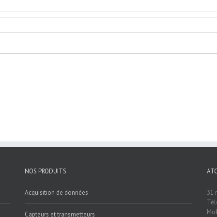
NOS PRODUITS
AT
Acquisition de données
31 
Tél
Mob
Capteurs et transmetteurs