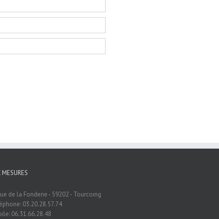
C MESURES
rue de la Fonderie - 59202 - Tourcoing
éphone: 03.20.28.57.74
ile: 06.31.66.28.48