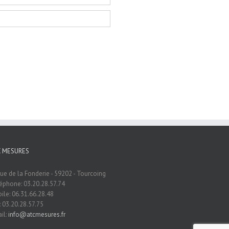
C MESURES
rue de la Fonderie - 59202 - Tourcoing
éphone: 03.20.28.57.74
ile: 06.31.66.28.48
: 03.20.28.57.75
il:
info@atcmesures.fr