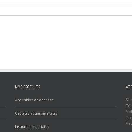
NOS PRODUITS
AT
Acquisition de données
31 
Tél
Mob
Capteurs et transmetteurs
Fax
Ema
Instruments portatifs