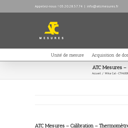
Appelez-nous ! 03.20.28.57.74
|
info@atcmesures.fr
Unité de mesure
Acquisition de do
ATC Mesures – C
Accueil
/
Wika Cal - CTH650
ATC Mesures – Calibration – Thermomètre