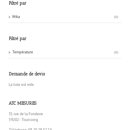
Filtré par
Wika
(6)
Filtré par
Température
(6)
Demande de devis
La liste est vide.
ATC MESURES
31 rue de la Fonderie
59202 - Tourcoing
Téléphone: 03.20.28.57.74