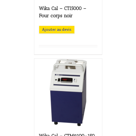
Wika Cal – CTI5000 –
Four corps noir
Ajouter au devis
Wika Cal – CTM9100-150