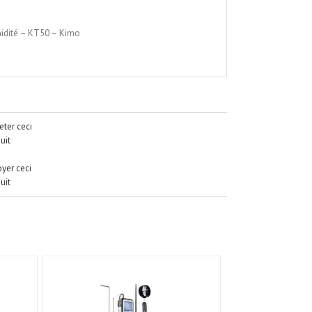
midité – KT50 – Kimo
ter ceci
uit
yer ceci
uit