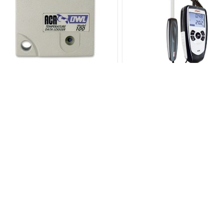
ACR Systems – OWL –
Enregistreur autonome
configurable une entrée
Kimo – LVB – Anémomètr
hélice
Ajouter au devis
Ajouter au devis