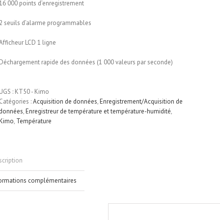
16 000 points d’enregistrement
2 seuils d’alarme programmables
Afficheur LCD 1 ligne
Déchargement rapide des données (1 000 valeurs par seconde)
UGS :
KT50 - Kimo
Catégories :
Acquisition de données
,
Enregistrement/Acquisition de
données
,
Enregistreur de température et température-humidité
,
Kimo
,
Température
cription
formations complémentaires