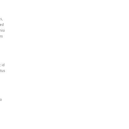
s,
sed
nisi
ns
 id
ctus
eo