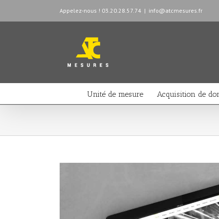
Appelez-nous ! 03.20.28.57.74
|
info@atcmesures.fr
Unité de mesure
Acquisition de do