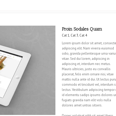
Proin Sodales Quam
Cat 1
,
Cat 3
,
Cat 4
Lorem ipsum dolor sit amet, consecte
adipiscing elit. Nam viverra euismod
odio, gravida pellentesque urna variu
vitae. Sed dui lorem, adipiscing in
adipiscing et, interdum nec metus.
Mauris ultricies, justo eu convallis
placerat, felis enim ornare nisi, vitae
mattis nulla ante id dui. Ut lectus puru
commodo et tincidunt vel, interdum 
lectus. Vestibulum adipiscing tempor 
id elementu sadips ipsums dolores u
fugiats gravida nam elit vols nulla
dolores amet untras sitsers.
Donec volutpat nibh sit amet libero