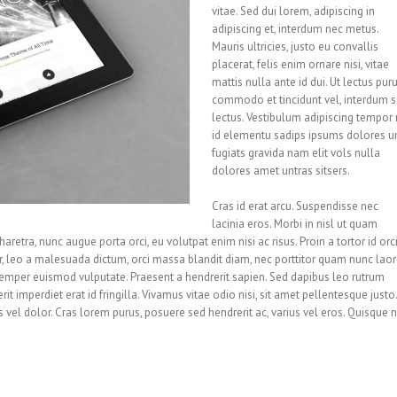
vitae. Sed dui lorem, adipiscing in
adipiscing et, interdum nec metus.
Mauris ultricies, justo eu convallis
placerat, felis enim ornare nisi, vitae
mattis nulla ante id dui. Ut lectus puru
commodo et tincidunt vel, interdum 
lectus. Vestibulum adipiscing tempor 
id elementu sadips ipsums dolores u
fugiats gravida nam elit vols nulla
dolores amet untras sitsers.
Cras id erat arcu. Suspendisse nec
lacinia eros. Morbi in nisl ut quam
etra, nunc augue porta orci, eu volutpat enim nisi ac risus. Proin a tortor id orc
, leo a malesuada dictum, orci massa blandit diam, nec porttitor quam nunc laor
semper euismod vulputate. Praesent a hendrerit sapien. Sed dapibus leo rutrum
imperdiet erat id fringilla. Vivamus vitae odio nisi, sit amet pellentesque justo.
is vel dolor. Cras lorem purus, posuere sed hendrerit ac, varius vel eros. Quisque n