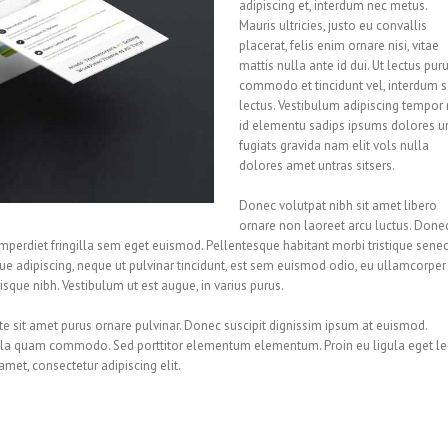
adipiscing et, interdum nec metus.
Mauris ultricies, justo eu convallis
placerat, felis enim ornare nisi, vitae
mattis nulla ante id dui. Ut lectus puru
commodo et tincidunt vel, interdum 
lectus. Vestibulum adipiscing tempor 
id elementu sadips ipsums dolores u
fugiats gravida nam elit vols nulla
dolores amet untras sitsers.
Donec volutpat nibh sit amet libero
ornare non laoreet arcu luctus. Donec
mperdiet fringilla sem eget euismod. Pellentesque habitant morbi tristique sene
ue adipiscing, neque ut pulvinar tincidunt, est sem euismod odio, eu ullamcorper
risque nibh. Vestibulum ut est augue, in varius purus.
e sit amet purus ornare pulvinar. Donec suscipit dignissim ipsum at euismod.
ula quam commodo. Sed porttitor elementum elementum. Proin eu ligula eget l
met, consectetur adipiscing elit.