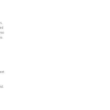
s,
sed
nisi
ns
i
eet
isl