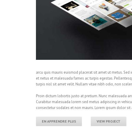
arcu quis mauris euismod placerat sit amet ut metus. Sed i
et netus et malesuada fames ac turpis egestas. Pellentesq
turpis nisl sit amet velit. Nullam vitae nibh odio, non scele
Proin dictum lobortis justo at pretium. Nunc malesuada ant
Curabitur malesuada lorem sed metus adipiscing in vehic
consectetur sodales et non mauris. Lorem ipsum dolor sit a
EN APPRENDRE PLUS
VIEW PROJECT