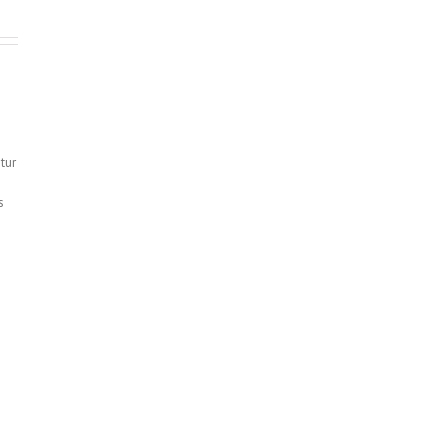
tur
s