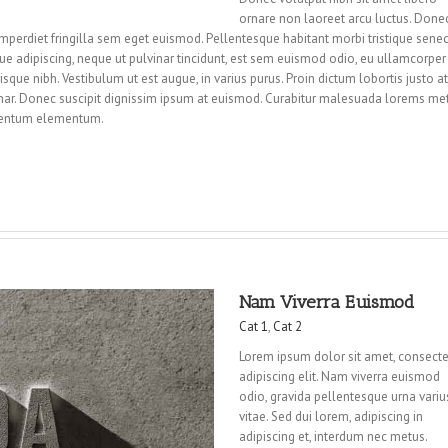
ornare non laoreet arcu luctus. Donec
mperdiet fringilla sem eget euismod. Pellentesque habitant morbi tristique sene
ue adipiscing, neque ut pulvinar tincidunt, est sem euismod odio, eu ullamcorper
risque nibh. Vestibulum ut est augue, in varius purus. Proin dictum lobortis justo at
nar. Donec suscipit dignissim ipsum at euismod. Curabitur malesuada lorems me
ementum elementum.
Nam Viverra Euismod
Cat 1
,
Cat 2
Lorem ipsum dolor sit amet, consecte
adipiscing elit. Nam viverra euismod
odio, gravida pellentesque urna variu
vitae. Sed dui lorem, adipiscing in
adipiscing et, interdum nec metus.