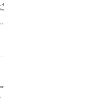
 id
ctus
tus
tur
s