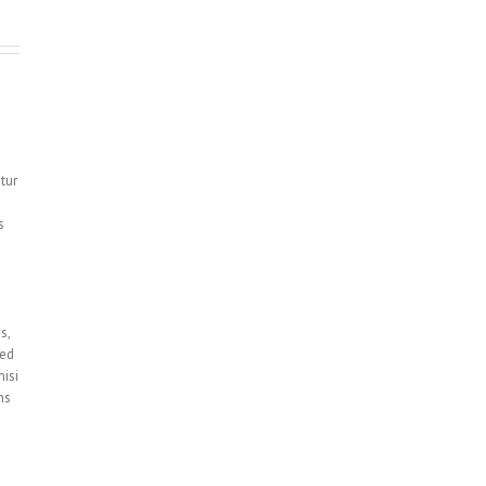
tur
s
s,
sed
nisi
ns