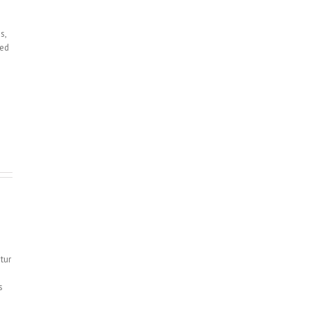
s,
sed
tur
s