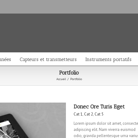
nnées
Capteurs et transmetteurs
Instruments portatifs
Portfolio
Accueil
/
Portfolio
Donec Ore Turis Eget
Cat 1
,
Cat 2
,
Cat 5
Lorem ipsum dolor sit amet, consecte
adipiscing elit. Nam viverra euismod
odio, gravida pellentesque urna variu