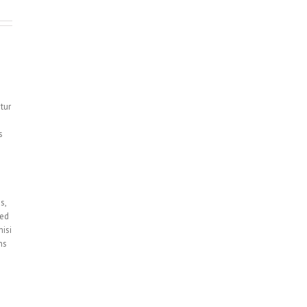
tur
s
s,
sed
nisi
ns